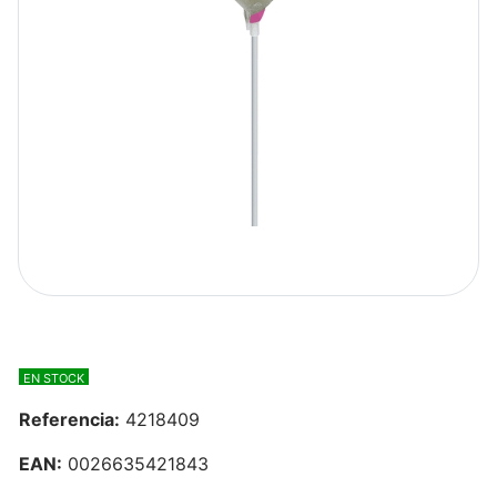
EN STOCK
Referencia:
4218409
EAN:
0026635421843