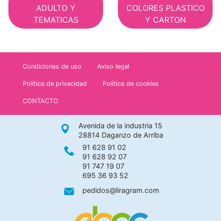
ADULTO Y
COLORES PLASTICO
TEMATICAS
Y CARTON
Condiciones de uso
Aviso legal
Política de privacidad
Política de cookies
CONTACTO
Avenida de la industria 15
28814 Daganzo de Arriba
91 628 91 02
91 628 92 07
91 747 19 07
695 36 93 52
pedidos@liragram.com