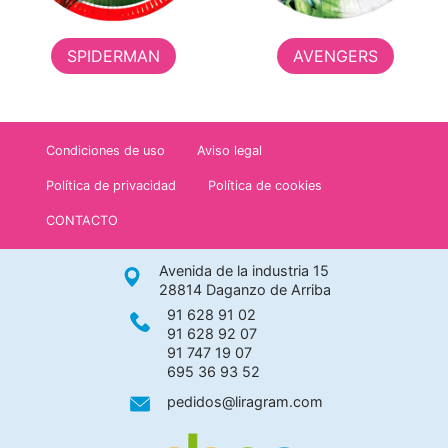
SPIDERMAN
AVENGERS
Condiciones de uso
Aviso legal
Política de privacidad
Política de cookies
CONTACTO
Avenida de la industria 15
28814 Daganzo de Arriba
91 628 91 02
91 628 92 07
91 747 19 07
695 36 93 52
pedidos@liragram.com