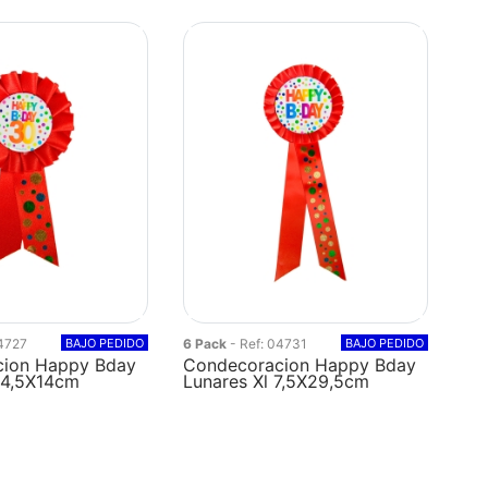
04727
BAJO PEDIDO
6 Pack
- Ref: 04731
BAJO PEDIDO
ion Happy Bday
Condecoracion Happy Bday
 4,5X14cm
Lunares Xl 7,5X29,5cm