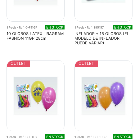
EN STOCK
EN STOCK
1 Pack
- Ref: G-F11GP
1 Pack
- Ref: 395157
10 GLOBOS LATEX LIRAGRAM
INFLADOR + 16 GLOBOS (EL
FASHION 11GP 28cm
MODELO DE INFLADOR
PUEDE VARIAR)
OUTLET
OUTLET
EN STOCK
EN STOCK
1 Pack
- Ref: G-FDES
1 Pack
- Ref: G-F50GP