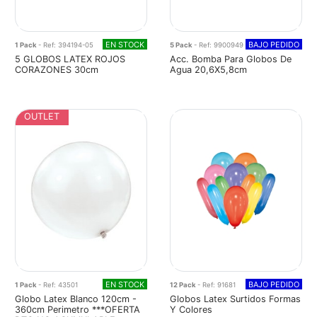
EN STOCK
BAJO PEDIDO
1 Pack
- Ref: 394194-05
5 Pack
- Ref: 9900949
5 GLOBOS LATEX ROJOS
Acc. Bomba Para Globos De
CORAZONES 30cm
Agua 20,6X5,8cm
OUTLET
EN STOCK
BAJO PEDIDO
1 Pack
- Ref: 43501
12 Pack
- Ref: 91681
Globo Latex Blanco 120cm -
Globos Latex Surtidos Formas
360cm Perimetro ***OFERTA
Y Colores