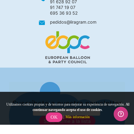
91 628 92 07
91 747 19 07
695 36 93 52
pedidos@liragram.com
Suscríbete a nuestra newsletter
Utilizamos cookies propias y de terceros para mejorar su experiencia de navegación.
Al
continuar navegando acepta el uso de cookies
.
OK
|
Más información
Suscribirme a la lista