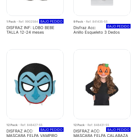
BAJO PEDIDO
1 Pack
- Ref: 9902584
9 Pack
- Ref: 841435-55
BAJO PEDIDO
DISFRAZ INF: LOBO BEBE
Disfraz Acc:
TALLA 12-24 meses
Anillo Esqueleto 3 Dedos
12 Pack
- Ref: 848427-55
12 Pack
- Ref: 848431-55
BAJO PEDIDO
BAJO PEDIDO
DISFRAZ ACC:
DISFRAZ ACC:
MASCARA FELPA VAMPIRO
MASCARA FELPA CALABAZA