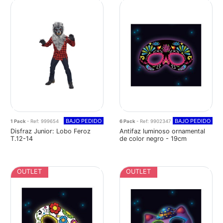
BAJO PEDIDO
BAJO PEDIDO
1 Pack
- Ref: 999654
6 Pack
- Ref: 9902347
Disfraz Junior: Lobo Feroz
Antifaz luminoso ornamental
T.12-14
de color negro - 19cm
OUTLET
OUTLET