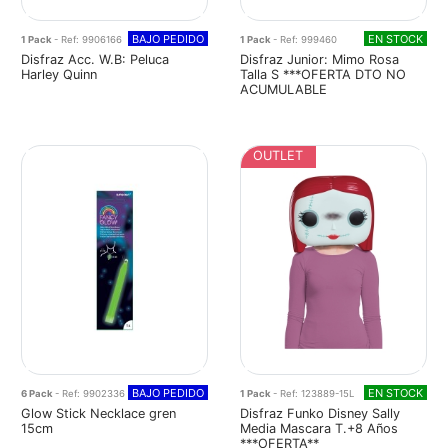
BAJO PEDIDO
EN STOCK
1 Pack
- Ref: 9906166
1 Pack
- Ref: 999460
Disfraz Acc. W.B: Peluca
Disfraz Junior: Mimo Rosa
Harley Quinn
Talla S ***OFERTA DTO NO
ACUMULABLE
OUTLET
BAJO PEDIDO
EN STOCK
6 Pack
- Ref: 9902336
1 Pack
- Ref: 123889-15L
Glow Stick Necklace gren
Disfraz Funko Disney Sally
15cm
Media Mascara T.+8 Años
***OFERTA**