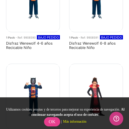
BAJO PEDIDO
BAJO PEDIDO
1 Pack
- Ref: 9908590
1 Pack
- Ref: 9908591
Disfraz Werewolf 4-6 años
Disfraz Werewolf 6-8 años
Recicable Niño
Recicable Niño
Utilizamos cookies propias y de terceros para mejorar su experiencia de navegación.
Al
continuar navegando acepta el uso de cookies
.
OK
|
Más información