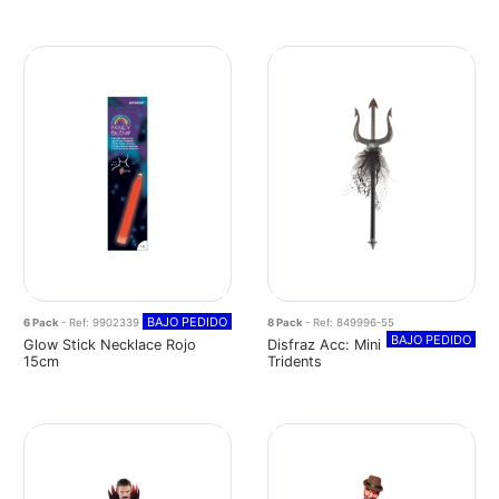
BAJO PEDIDO
6 Pack
- Ref: 9902339
8 Pack
- Ref: 849996-55
BAJO PEDIDO
Glow Stick Necklace Rojo
Disfraz Acc: Mini
15cm
Tridents