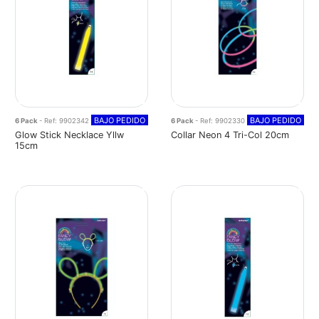
BAJO PEDIDO
BAJO PEDIDO
6 Pack
- Ref: 9902342
6 Pack
- Ref: 9902330
Glow Stick Necklace Yllw
Collar Neon 4 Tri-Col 20cm
15cm