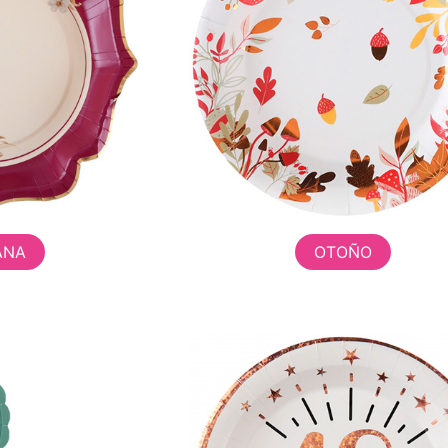
ANA
OTOÑO