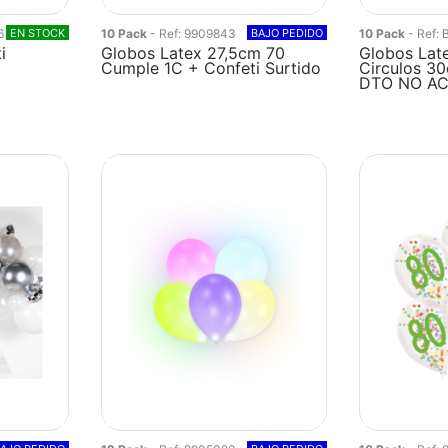
6
EN STOCK
10 Pack
- Ref: 9909843
BAJO PEDIDO
10 Pack
- Ref:
i
Globos Latex 27,5cm 70
Globos Late
Cumple 1C + Confeti Surtido
Circulos 3
DTO NO A