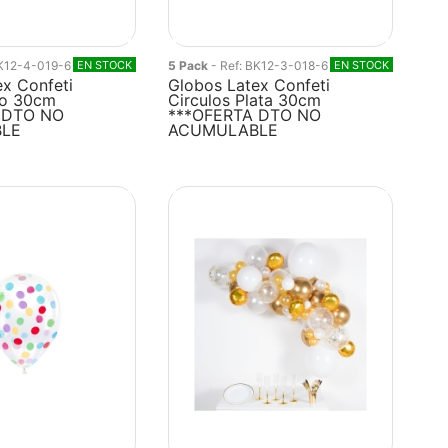
BK12-4-019-6
EN STOCK
5 Pack
- Ref: BK12-3-018-6
EN STOCK
x Confeti
Globos Latex Confeti
ro 30cm
Circulos Plata 30cm
 DTO NO
***OFERTA DTO NO
LE
ACUMULABLE