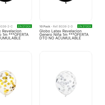
 BG36-2-C
EN STOCK
10 Pack
- Ref: BG36-2-D
EN STOCK
x Revelacion
Globo Latex Revelacion
o 1m ***OFERTA
Genero Niña 1m ***OFERTA
CUMULABLE
DTO NO ACUMULABLE