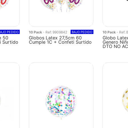
AJO PEDIDO
10 Pack
- Ref: 9909842
BAJO PEDIDO
10 Pack
- Ref:
m 50
Globos Latex 27,5cm 60
Globo Late
 Surtido
Cumple 1C + Confeti Surtido
Genero Niñ
DTO NO A