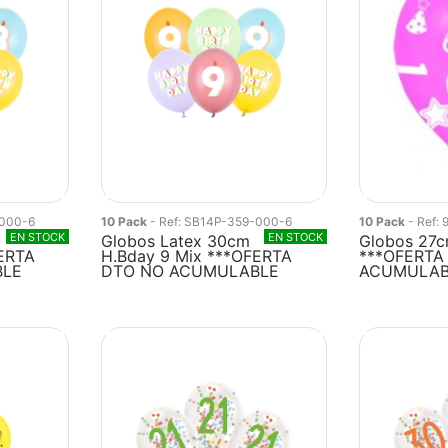
-000-6
10 Pack
- Ref: SB14P-359-000-6
10 Pack
- Ref:
EN STOCK
EN STOCK
Globos Latex 30cm
Globos 27c
FERTA
H.Bday 9 Mix ***OFERTA
***OFERTA
BLE
DTO NO ACUMULABLE
ACUMULAB