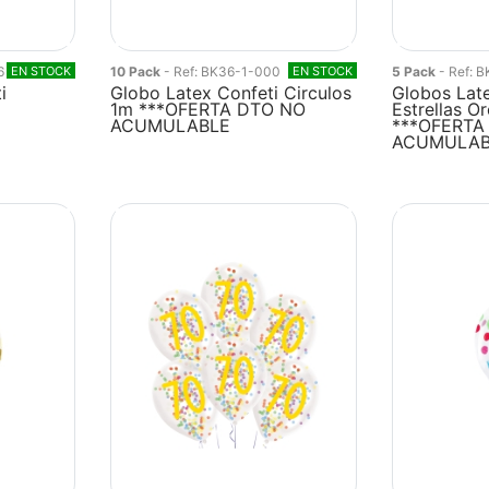
6
EN STOCK
10 Pack
- Ref: BK36-1-000
EN STOCK
5 Pack
- Ref: 
i
Globo Latex Confeti Circulos
Globos Late
1m ***OFERTA DTO NO
Estrellas O
ACUMULABLE
***OFERTA
ACUMULAB