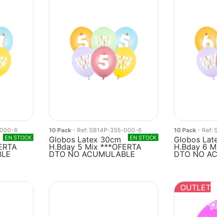
-000-6
10 Pack
- Ref: SB14P-355-000-6
10 Pack
- Ref:
EN STOCK
EN STOCK
Globos Latex 30cm
Globos Lat
FERTA
H.Bday 5 Mix ***OFERTA
H.Bday 6 M
BLE
DTO NO ACUMULABLE
DTO NO A
OUTLET