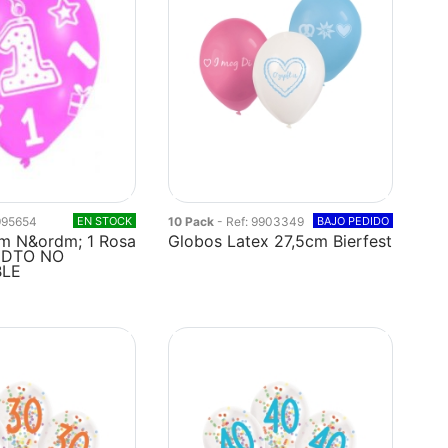
 995654
EN STOCK
10 Pack
- Ref: 9903349
BAJO PEDIDO
m N&ordm; 1 Rosa
Globos Latex 27,5cm Bierfest
 DTO NO
LE