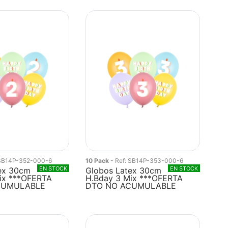
 SB14P-352-000-6
10 Pack
- Ref: SB14P-353-000-6
EN STOCK
EN STOCK
ex 30cm
Globos Latex 30cm
ix ***OFERTA
H.Bday 3 Mix ***OFERTA
CUMULABLE
DTO NO ACUMULABLE