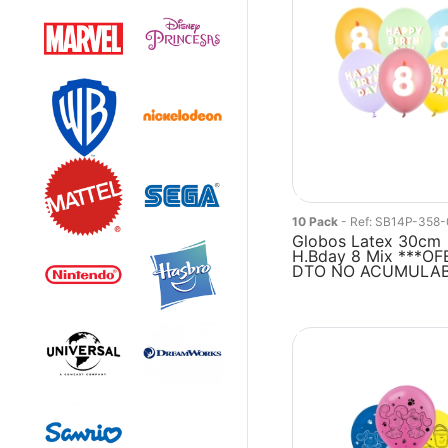
10 Pack
- Ref: SB14P-358
Globos Latex 30cm
H.Bday 8 Mix ***O
DTO NO ACUMULA