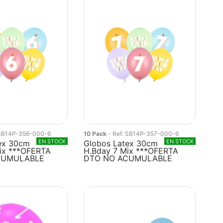
 SB14P-356-000-6
10 Pack
- Ref: SB14P-357-000-6
EN STOCK
EN STOCK
ex 30cm
Globos Latex 30cm
ix ***OFERTA
H.Bday 7 Mix ***OFERTA
CUMULABLE
DTO NO ACUMULABLE