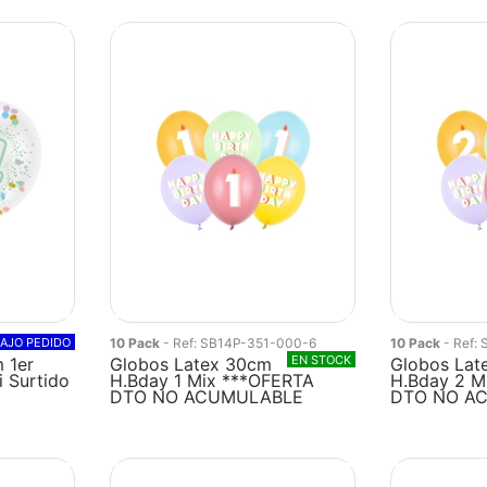
AJO PEDIDO
10 Pack
- Ref: SB14P-351-000-6
10 Pack
- Ref:
EN STOCK
 1er
Globos Latex 30cm
Globos Lat
 Surtido
H.Bday 1 Mix ***OFERTA
H.Bday 2 M
DTO NO ACUMULABLE
DTO NO A