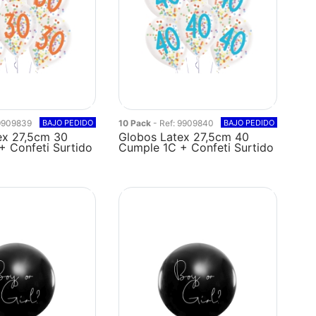
 9909839
BAJO PEDIDO
10 Pack
- Ref: 9909840
BAJO PEDIDO
ex 27,5cm 30
Globos Latex 27,5cm 40
+ Confeti Surtido
Cumple 1C + Confeti Surtido