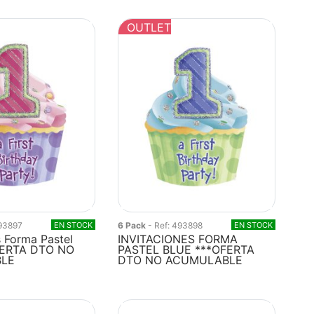
OUTLET
493897
EN STOCK
6 Pack
- Ref: 493898
EN STOCK
s Forma Pastel
INVITACIONES FORMA
FERTA DTO NO
PASTEL BLUE ***OFERTA
LE
DTO NO ACUMULABLE