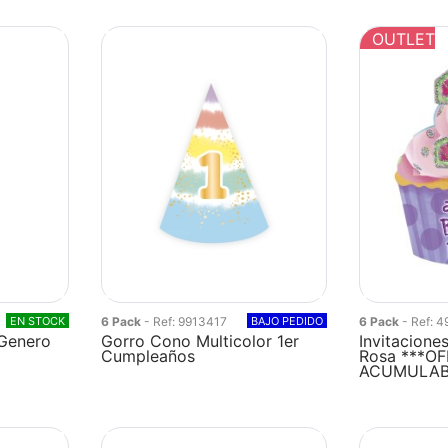
OUTLET
EN STOCK
6 Pack
- Ref: 9913417
BAJO PEDIDO
6 Pack
- Ref: 
 Genero
Gorro Cono Multicolor 1er
Invitacione
Cumpleaños
Rosa ***O
ACUMULAB