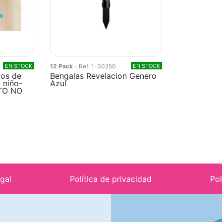
EN STOCK
12 Pack
- Ref: 1-30250
EN STOCK
os de
Bengalas Revelacion Genero
 niño-
Azul
TO NO
egal
Política de privacidad
Pol