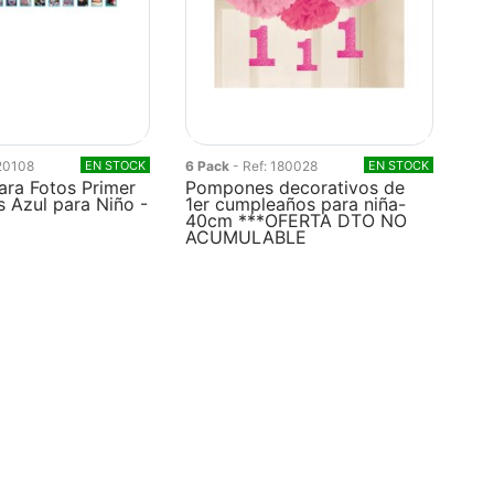
220108
EN STOCK
6 Pack
- Ref: 180028
EN STOCK
ara Fotos Primer
Pompones decorativos de
 Azul para Niño -
1er cumpleaños para niña-
40cm ***OFERTA DTO NO
ACUMULABLE