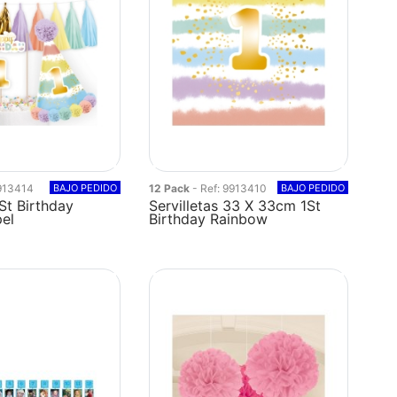
9913414
BAJO PEDIDO
12 Pack
- Ref: 9913410
BAJO PEDIDO
1St Birthday
Servilletas 33 X 33cm 1St
pel
Birthday Rainbow