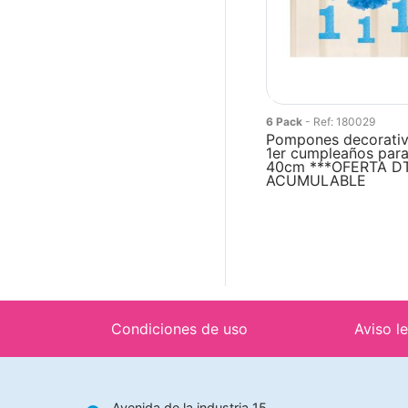
6 Pack
- Ref: 180029
Pompones decorativ
1er cumpleaños para
40cm ***OFERTA D
ACUMULABLE
Condiciones de uso
Aviso l
Avenida de la industria 15