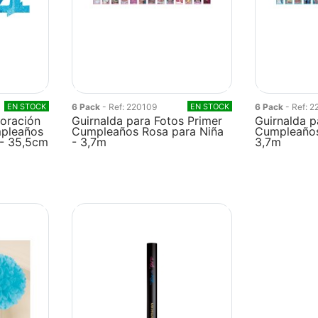
EN STOCK
6 Pack
- Ref: 220109
EN STOCK
6 Pack
- Ref: 
oración
Guirnalda para Fotos Primer
Guirnalda p
mpleaños
Cumpleaños Rosa para Niña
Cumpleaños
 - 35,5cm
- 3,7m
3,7m