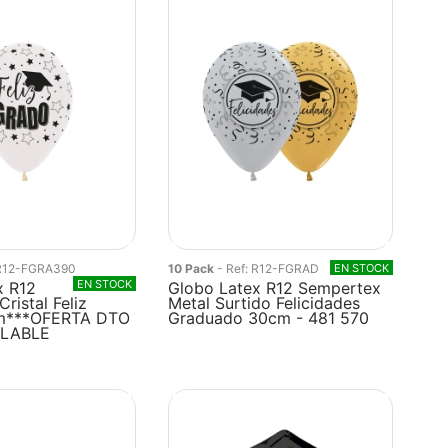
 R12-FGRA390
10 Pack
- Ref: R12-FGRAD
EN STOCK
EN STOCK
x R12
Globo Latex R12 Sempertex
ristal Feliz
Metal Surtido Felicidades
m***OFERTA DTO
Graduado 30cm - 481 570
LABLE