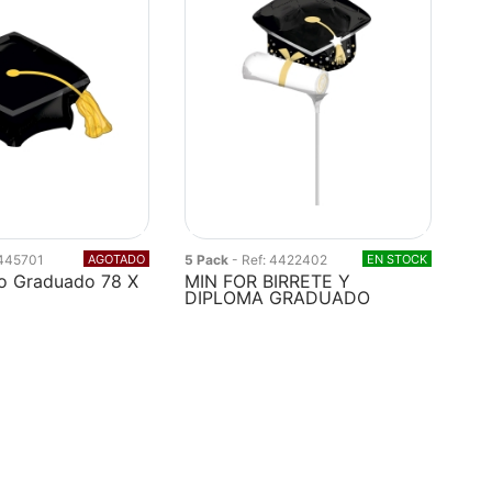
4445701
AGOTADO
5 Pack
- Ref: 4422402
EN STOCK
o Graduado 78 X
MIN FOR BIRRETE Y
DIPLOMA GRADUADO