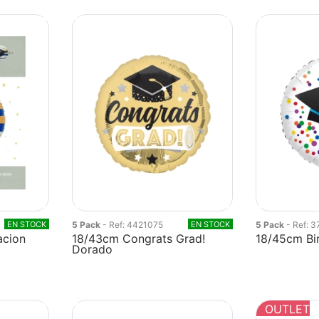
EN STOCK
5 Pack
- Ref: 4421075
EN STOCK
5 Pack
- Ref: 
acion
18/43cm Congrats Grad!
18/45cm Bir
Dorado
OUTLET