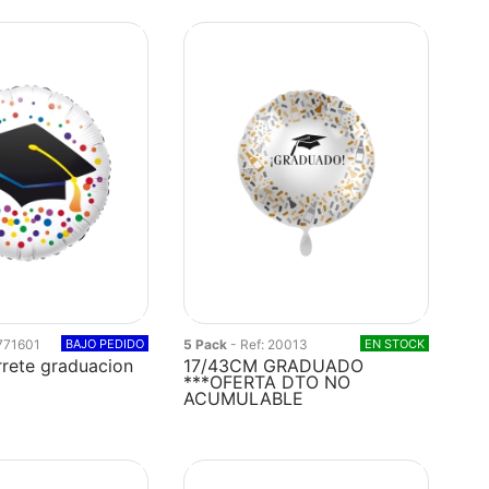
3771601
BAJO PEDIDO
5 Pack
- Ref: 20013
EN STOCK
rete graduacion
17/43CM GRADUADO
***OFERTA DTO NO
ACUMULABLE