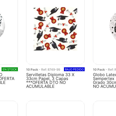
EN STOCK
10 Pack
- Ref: 8749-99
BAJO PEDIDO
10 Pack
- Ref:
O
Servilletas Diploma 33 X
Globo Late
OFERTA
33cm Papel, 3 Capas
Sempertex C
BLE
***OFERTA DTO NO
Grado 30c
ACUMULABLE
NO ACUMU