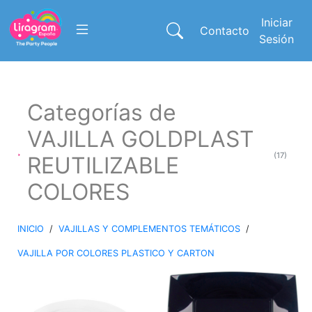
Iniciar
Contacto
Sesión
Categorías de
VAJILLA GOLDPLAST
(17)
REUTILIZABLE
COLORES
INICIO
/
VAJILLAS Y COMPLEMENTOS TEMÁTICOS
/
VAJILLA POR COLORES PLASTICO Y CARTON