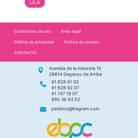
LILA
Condiciones de uso
Aviso legal
Política de privacidad
Política de cookies
CONTACTO
Avenida de la industria 15
28814 Daganzo de Arriba
91 628 91 02
91 628 92 07
91 747 19 07
695 36 93 52
pedidos@liragram.com