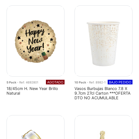
AGOTADO
BAJO PEDIDO
5 Pack
- Ref: 4692801
10 Pack
- Ref: 8982-1
18/45cm H. New Year Brillo
Vasos Burbujas Blanco 7.8 X
Natural
9.7cm 27cl Carton ***OFERTA
DTO NO ACUMULABLE