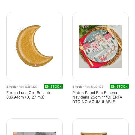
EN STOCK
EN STOCK
5 Pack
- Ref: G357327
5 Pack
- Ref: MLC-122
Forma Luna Oro Brillante
Platos Papel Fsc Escena
83X94cm (0,127 m3)
Navideña 25cm ***OFERTA
DTO NO ACUMULABLE