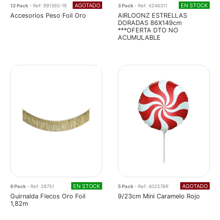
AGOTADO
EN STOCK
12 Pack
- Ref: 991365-19
3 Pack
- Ref: 4246311
Accesorios Peso Foil Oro
AIRLOONZ ESTRELLAS
DORADAS 86X149cm
***OFERTA DTO NO
ACUMULABLE
EN STOCK
AGOTADO
6 Pack
- Ref: 28751
5 Pack
- Ref: 402576R
Guirnalda Flecos Oro Foil
9/23cm Mini Caramelo Rojo
1,82m