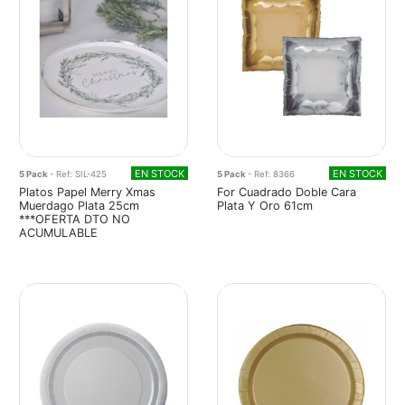
EN STOCK
EN STOCK
5 Pack
- Ref: SIL-425
5 Pack
- Ref: 8366
Platos Papel Merry Xmas
For Cuadrado Doble Cara
Muerdago Plata 25cm
Plata Y Oro 61cm
***OFERTA DTO NO
ACUMULABLE