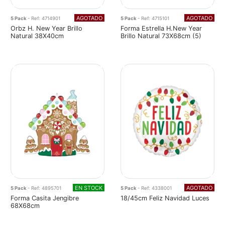
AGOTADO
AGOTADO
5 Pack
- Ref: 4714901
5 Pack
- Ref: 4715101
Orbz H. New Year Brillo
Forma Estrella H.New Year
Natural 38X40cm
Brillo Natural 73X68cm (5)
EN STOCK
AGOTADO
5 Pack
- Ref: 4895701
5 Pack
- Ref: 4338001
Forma Casita Jengibre
18/45cm Feliz Navidad Luces
68X68cm