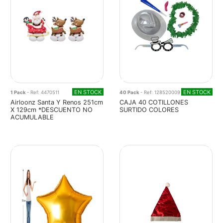
EN STOCK
EN STOCK
1 Pack
- Ref: 4470511
40 Pack
- Ref: 128520009
Airloonz Santa Y Renos 251cm
CAJA 40 COTILLONES
X 129cm *DESCUENTO NO
SURTIDO COLORES
ACUMULABLE