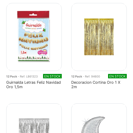
EN STOCK
EN STOCK
12 Pack
- Ref: L861323
12 Pack
- Ref: 94600
Guirnalda Letras Feliz Navidad
Decoracion Cortina Oro 1 X
Oro 1,5m
2m