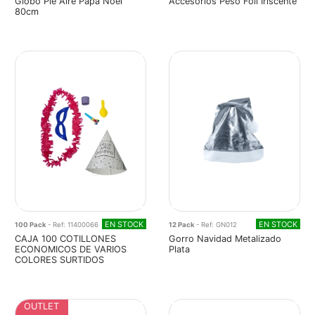
Globo Pie Aire Papa Noel
Accesorios Peso Foil Iriscente
80cm
EN STOCK
EN STOCK
100 Pack
- Ref: 11400066
12 Pack
- Ref: GN012
CAJA 100 COTILLONES
Gorro Navidad Metalizado
ECONOMICOS DE VARIOS
Plata
COLORES SURTIDOS
OUTLET