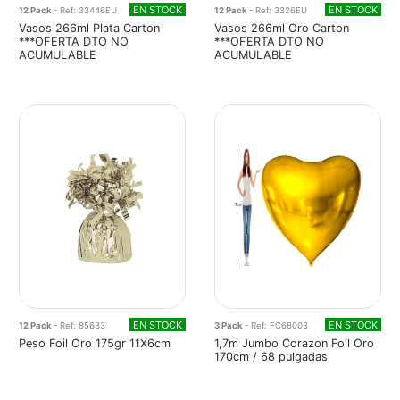
EN STOCK
EN STOCK
12 Pack
- Ref: 33446EU
12 Pack
- Ref: 3326EU
Vasos 266ml Plata Carton
Vasos 266ml Oro Carton
***OFERTA DTO NO
***OFERTA DTO NO
ACUMULABLE
ACUMULABLE
EN STOCK
EN STOCK
12 Pack
- Ref: 85633
3 Pack
- Ref: FC68003
Peso Foil Oro 175gr 11X6cm
1,7m Jumbo Corazon Foil Oro
170cm / 68 pulgadas