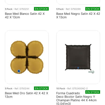
EN STOCK
EN STOCK
5 Pack
- Ref: G750251
5 Pack
- Ref: G750299
Base Med Blanco Satin 42 X
Base Med Negro Satin 42 X 42
42 X 13cm
X 13cm
EN STOCK
5 Pack
- Ref: G750244
10 Pack
- Ref: G752400NC-2
EN STOCK
Base Med Oro Satin 42 X 42 X
Forma Cuadrado
13cm
Deco Bicolor Satin Negro Y
Champan Platino 44 X 44cm
(0,041m3)