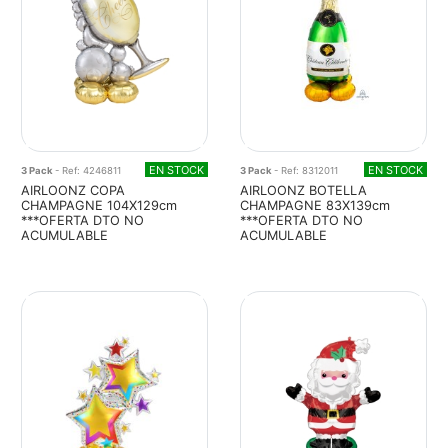
EN STOCK
EN STOCK
3 Pack
- Ref: 4246811
3 Pack
- Ref: 8312011
AIRLOONZ COPA
AIRLOONZ BOTELLA
CHAMPAGNE 104X129cm
CHAMPAGNE 83X139cm
***OFERTA DTO NO
***OFERTA DTO NO
ACUMULABLE
ACUMULABLE