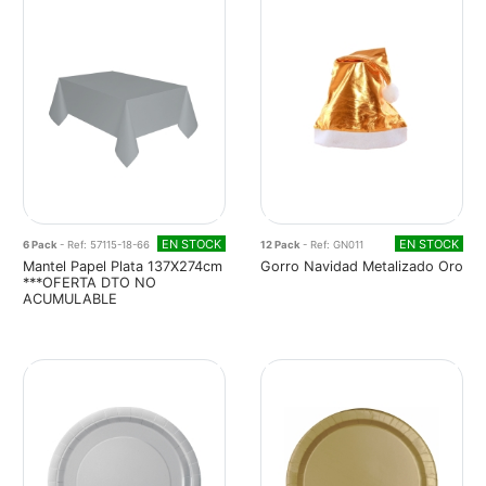
EN STOCK
EN STOCK
6 Pack
- Ref: 57115-18-66
12 Pack
- Ref: GN011
Mantel Papel Plata 137X274cm
Gorro Navidad Metalizado Oro
***OFERTA DTO NO
ACUMULABLE