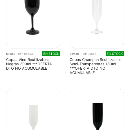
EN STOCK
EN STOCK
6 Pack
- Ref: 96654
6 Pack
- Ref: 96657
Copas Vino Reutilizables
Copas Champan Reutilizables
Negras 300ml ***OFERTA
Semi-Transparentes 180ml
DTO NO ACUMULABLE
***OFERTA DTO NO
ACUMULABLE