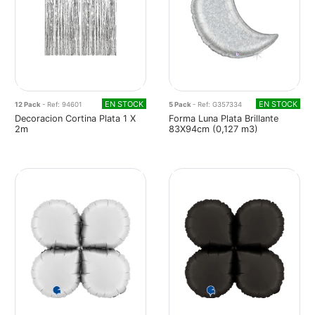
EN STOCK
EN STOCK
12 Pack
- Ref: 94601
5 Pack
- Ref: G357334
Decoracion Cortina Plata 1 X
Forma Luna Plata Brillante
2m
83X94cm (0,127 m3)