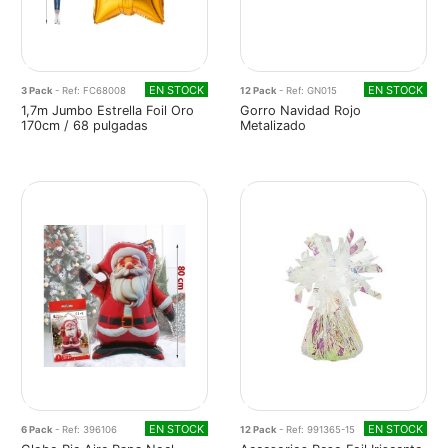
EN STOCK
EN STOCK
3 Pack
- Ref: FC68008
12 Pack
- Ref: GN015
1,7m Jumbo Estrella Foil Oro
Gorro Navidad Rojo
170cm / 68 pulgadas
Metalizado
EN STOCK
EN STOCK
6 Pack
- Ref: 396106
12 Pack
- Ref: 991365-15