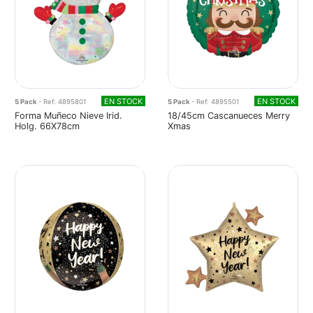
EN STOCK
EN STOCK
5 Pack
- Ref: 4895801
5 Pack
- Ref: 4895501
Forma Muñeco Nieve Irid.
18/45cm Cascanueces Merry
Holg. 66X78cm
Xmas