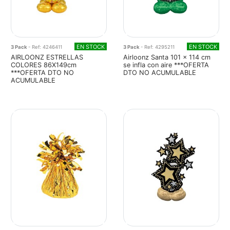
EN STOCK
EN STOCK
3 Pack
- Ref: 4246411
3 Pack
- Ref: 4295211
AIRLOONZ ESTRELLAS
Airloonz Santa 101 x 114 cm
COLORES 86X149cm
se infla con aire ***OFERTA
***OFERTA DTO NO
DTO NO ACUMULABLE
ACUMULABLE