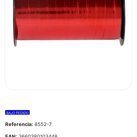
BAJO PEDIDO
Referencia:
8552-7
EAN:
3660380103448