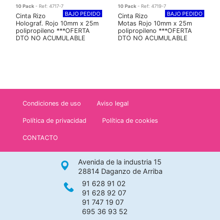
10 Pack
- Ref: 4717-7
10 Pack
- Ref: 4719-7
BAJO PEDIDO
BAJO PEDIDO
Cinta Rizo
Cinta Rizo
Holograf. Rojo 10mm x 25m
Motas Rojo 10mm x 25m
polipropileno ***OFERTA
polipropileno ***OFERTA
DTO NO ACUMULABLE
DTO NO ACUMULABLE
Condiciones de uso
Aviso legal
Política de privacidad
Política de cookies
CONTACTO
Avenida de la industria 15
28814 Daganzo de Arriba
91 628 91 02
91 628 92 07
91 747 19 07
695 36 93 52