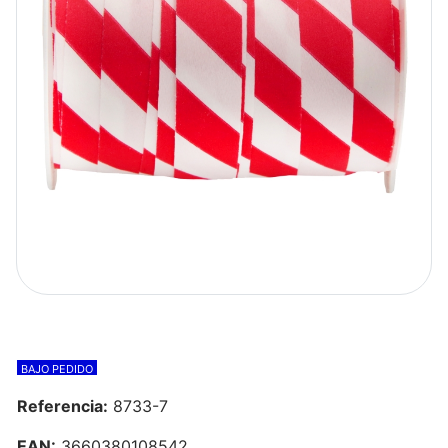
BAJO PEDIDO
Referencia:
8733-7
EAN:
3660380108542