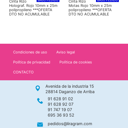
BAJO PEDIDO
BAJO PEDIDO
Cinta Rizo
Cinta Rizo
Holograf. Rojo 10mm x 25m
Motas Rojo 10mm x 25m
polipropileno ***OFERTA
polipropileno ***OFERTA
DTO NO ACUMULABLE
DTO NO ACUMULABLE
Condiciones de uso
Aviso legal
Política de privacidad
Política de cookies
CONTACTO
Avenida de la industria 15
28814 Daganzo de Arriba
91 628 91 02
91 628 92 07
91 747 19 07
695 36 93 52
pedidos@liragram.com