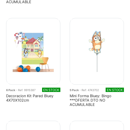
ACUMULABLE
EN STOCK
EN STOCK
6 Pack
- Ref: 9915387
5 Pack
- Ref: 4743702
Decoracion Kit Pared Bluey
Mini Forma Bluey: Bingo
4X70X102cm
***OFERTA DTO NO
ACUMULABLE