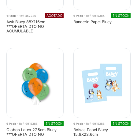
AGOTADO
EN STOCK
1 Pack
- Ref: 4522201
6 Pack
- Ref: 9915384
Awk Bluey 88X116cm
Banderin Papel Bluey
***OFERTA DTO NO
ACUMULABLE
EN STOCK
EN STOCK
6 Pack
- Ref: 9915385
6 Pack
- Ref: 9915386
Globos Latex 27,5cm Bluey
Bolsas Papel Bluey
***OFERTA DTO NO
15,8X23,6cm