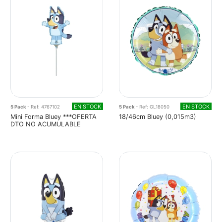
EN STOCK
EN STOCK
5 Pack
- Ref: 4767102
5 Pack
- Ref: GL18050
Mini Forma Bluey ***OFERTA
18/46cm Bluey (0,015m3)
DTO NO ACUMULABLE