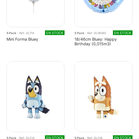
EN STOCK
EN STOCK
5 Pack
- Ref: GL714
5 Pack
- Ref: GL18060
Mini Forma Bluey
18/46cm Bluey: Happy
Birthday (0,015m3)
EN STOCK
EN STOCK
5 Pack
- Ref: GL214
5 Pack
- Ref: GL218