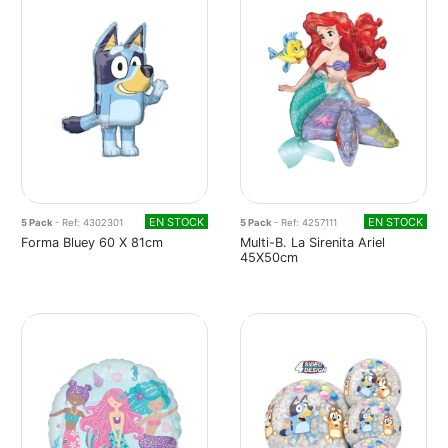
EN STOCK
EN STOCK
5 Pack
- Ref: 4302301
5 Pack
- Ref: 4257111
Forma Bluey 60 X 81cm
Multi-B. La Sirenita Ariel
45X50cm