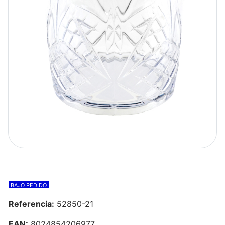
BAJO PEDIDO
Referencia:
52850-21
EAN:
8024854206977