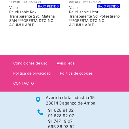
15 Pack
- Ref: 52764-21
20 Pack
- Ref: 52767-21
BAJO PEDIDO
BAJO PEDIDO
Vaso
Vaso
Reutilizable Rox
Reutilizable Licor
Transparente 29cl Material
Transparente 5cl Poliestireno
SAN ***OFERTA DTO NO
***OFERTA DTO NO
ACUMULABLE
ACUMULABLE
Condiciones de uso
Aviso legal
Política de privacidad
Política de cookies
CONTACTO
Avenida de la industria 15
28814 Daganzo de Arriba
91 628 91 02
91 628 92 07
91 747 19 07
695 36 93 52