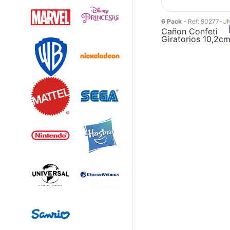
6 Pack
- Ref: 90277-U
Cañon Confeti
Giratorios 10,2c