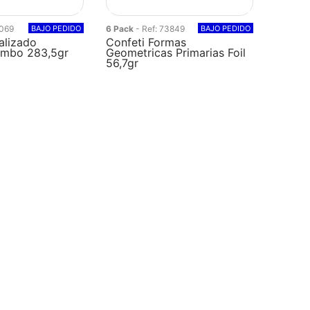
9069
BAJO PEDIDO
6 Pack
- Ref: 73849
BAJO PEDIDO
alizado
Confeti Formas
umbo 283,5gr
Geometricas Primarias Foil
56,7gr