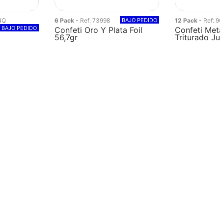
NQ
6 Pack
- Ref: 73998
BAJO PEDIDO
12 Pack
- Ref: 
BAJO PEDIDO
Confeti Oro Y Plata Foil
Confeti Met
m
56,7gr
Triturado J