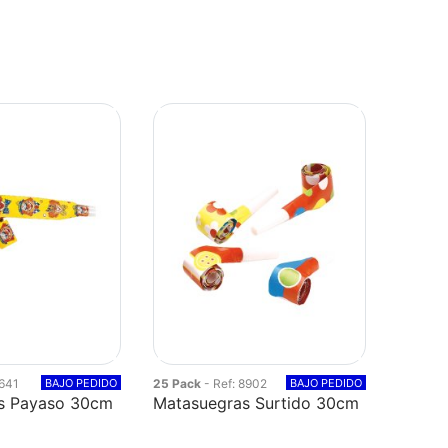
6641
BAJO PEDIDO
25 Pack
- Ref: 8902
BAJO PEDIDO
s Payaso 30cm
Matasuegras Surtido 30cm