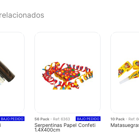
relacionados
BAJO PEDIDO
56 Pack
- Ref: 6363
BAJO PEDIDO
10 Pack
- Ref: 
3
Serpentinas Papel Confeti
Matasuegra
1.4X400cm