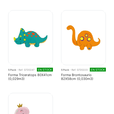
EN STOCK
EN STOCK
5 Pack
- Ref: G720247
5 Pack
- Ref: G720223
Forma Triceratops 80X41cm
Forma Brontosaurio
(0,029m3)
82X58cm (0,030m3)