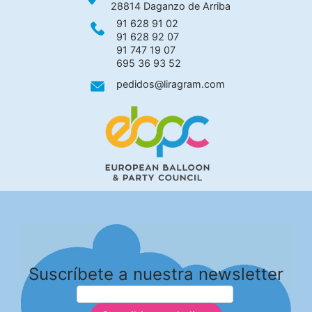
28814 Daganzo de Arriba
91 628 91 02
91 628 92 07
91 747 19 07
695 36 93 52
pedidos@liragram.com
Suscríbete a nuestra newsletter