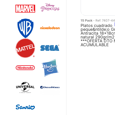
15 Pack
- Ref: 7407-44
Platos cuadrado
peque&ntilde;o Gr
Antracita 18x18c
natural 290gr/m2
***OFERTA DTO 
ACUMULABLE