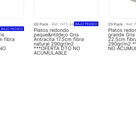
20 Pack
- Ref: 7411-44
BAJO PEDIDO
20 Pack
- Ref:
BAJO PEDIDO
Platos redondo
Platos redo
is
peque&ntilde;o Gris
grande Gris
m fibra
Antracita 17.5cm fibra
22.5cm fibr
natural 290gr/m2
290gr/m2 
NO
***OFERTA DTO NO
NO ACUMU
ACUMULABLE