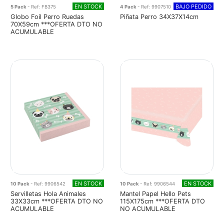
EN STOCK
BAJO PEDIDO
5 Pack
- Ref: FB375
4 Pack
- Ref: 9907510
Globo Foil Perro Ruedas
Piñata Perro 34X37X14cm
70X59cm ***OFERTA DTO NO
ACUMULABLE
EN STOCK
EN STOCK
10 Pack
- Ref: 9906542
10 Pack
- Ref: 9906544
Servilletas Hola Animales
Mantel Papel Hello Pets
33X33cm ***OFERTA DTO NO
115X175cm ***OFERTA DTO
ACUMULABLE
NO ACUMULABLE