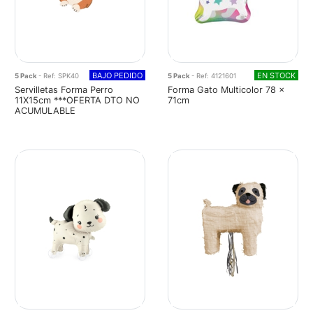
BAJO PEDIDO
EN STOCK
5 Pack
- Ref: SPK40
5 Pack
- Ref: 4121601
Servilletas Forma Perro
Forma Gato Multicolor 78 x
11X15cm ***OFERTA DTO NO
71cm
ACUMULABLE