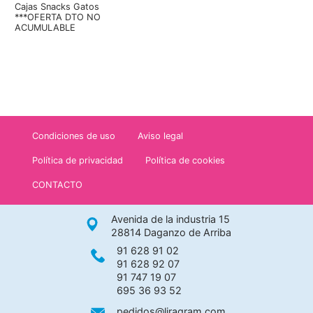
Cajas Snacks Gatos
***OFERTA DTO NO
ACUMULABLE
Condiciones de uso
Aviso legal
Política de privacidad
Política de cookies
CONTACTO
Avenida de la industria 15
28814 Daganzo de Arriba
91 628 91 02
91 628 92 07
91 747 19 07
695 36 93 52
pedidos@liragram.com