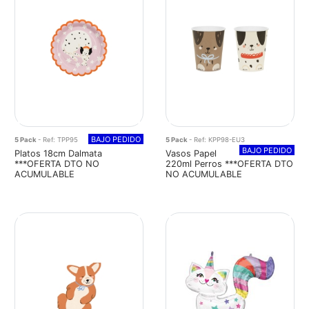
BAJO PEDIDO
5 Pack
- Ref: TPP95
5 Pack
- Ref: KPP98-EU3
BAJO PEDIDO
Platos 18cm Dalmata
Vasos Papel
***OFERTA DTO NO
220ml Perros ***OFERTA DTO
ACUMULABLE
NO ACUMULABLE