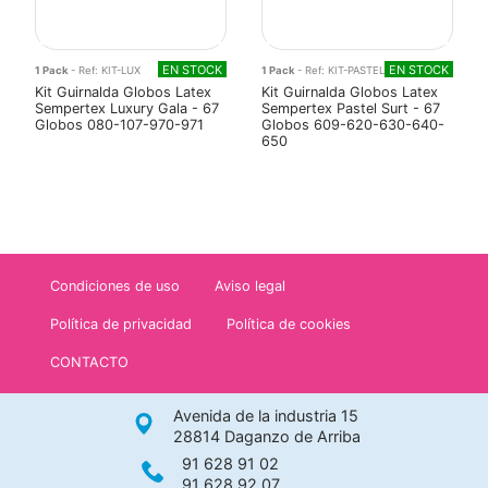
EN STOCK
EN STOCK
1 Pack
- Ref: KIT-LUX
1 Pack
- Ref: KIT-PASTEL
Kit Guirnalda Globos Latex
Kit Guirnalda Globos Latex
Sempertex Luxury Gala - 67
Sempertex Pastel Surt - 67
Globos 080-107-970-971
Globos 609-620-630-640-
650
Condiciones de uso
Aviso legal
Política de privacidad
Política de cookies
CONTACTO
Avenida de la industria 15
28814 Daganzo de Arriba
91 628 91 02
91 628 92 07