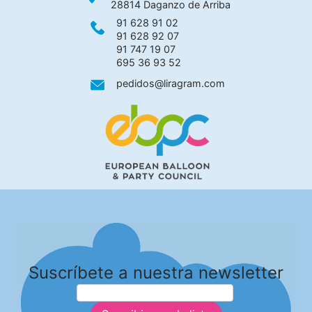
28814 Daganzo de Arriba
91 628 91 02
91 628 92 07
91 747 19 07
695 36 93 52
pedidos@liragram.com
Suscríbete a nuestra newsletter