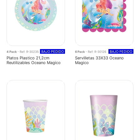
BAJO PEDIDO
BAJO PEDIDO
4 Pack
- Ref: R-30235
6 Pack
- Ref: R-30126
Platos Plastico 21,2cm
Servilletas 33X33 Oceano
Reutilizables Oceano Magico
Magico