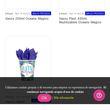
BAJO PEDIDO
BAJO PEDIDO
6 Pack
- Ref: R-30125
4 Pack
- Ref: R-30236
Vasos 250ml Oceano Magico
Vasos Plast 430ml
Reutilizables Oceano Magico
Utilizamos cookies propias y de terceros para mejorar su experiencia de navegación.
Al
continuar navegando acepta el uso de cookies
.
12 Pack
- Ref: 581975-66
OK
|
Más información
BAJO PEDIDO
Vasos 266ml
Papel Mermaid Wishes