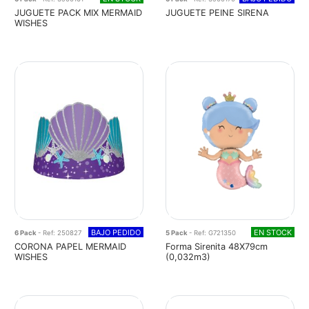
JUGUETE PACK MIX MERMAID
JUGUETE PEINE SIRENA
WISHES
BAJO PEDIDO
EN STOCK
6 Pack
- Ref: 250827
5 Pack
- Ref: G721350
CORONA PAPEL MERMAID
Forma Sirenita 48X79cm
WISHES
(0,032m3)