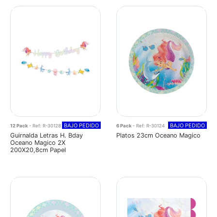
BAJO PEDIDO
BAJO PEDIDO
12 Pack
- Ref: R-30128
6 Pack
- Ref: R-30124
Guirnalda Letras H. Bday
Platos 23cm Oceano Magico
Oceano Magico 2X
200X20,8cm Papel