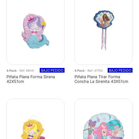
BAJO PEDIDO
BAJO PEDIDO
4 Pack
- Ref: 68141
4 Pack
- Ref: 47750
Piñata Plana Forma Sirena
Piñata Plana Tirar Forma
42X51cm
Concha La Sirenita 43X51cm