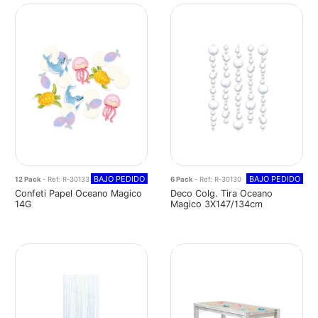
BAJO PEDIDO
BAJO PEDIDO
12 Pack
- Ref: R-30133
6 Pack
- Ref: R-30130
Confeti Papel Oceano Magico
Deco Colg. Tira Oceano
14G
Magico 3X147/134cm