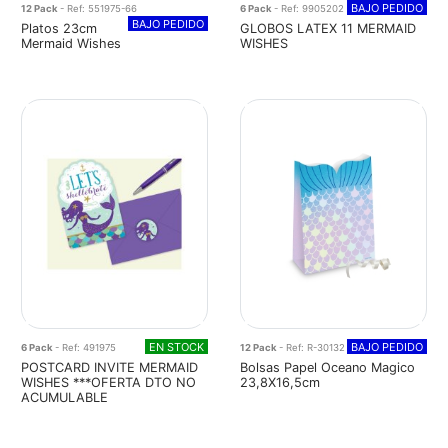
BAJO PEDIDO
12 Pack
- Ref: 551975-66
6 Pack
- Ref: 9905202
BAJO PEDIDO
Platos 23cm
GLOBOS LATEX 11 MERMAID
Mermaid Wishes
WISHES
EN STOCK
BAJO PEDIDO
6 Pack
- Ref: 491975
12 Pack
- Ref: R-30132
POSTCARD INVITE MERMAID
Bolsas Papel Oceano Magico
WISHES ***OFERTA DTO NO
23,8X16,5cm
ACUMULABLE