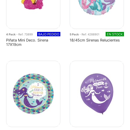
BAJO PEDIDO
EN STOCK
4 Pack
- Ref: 73899
5 Pack
- Ref: 4288901
Piñata Mini Deco. Sirena
18/45cm Sirenas Relucientes
17X19cm