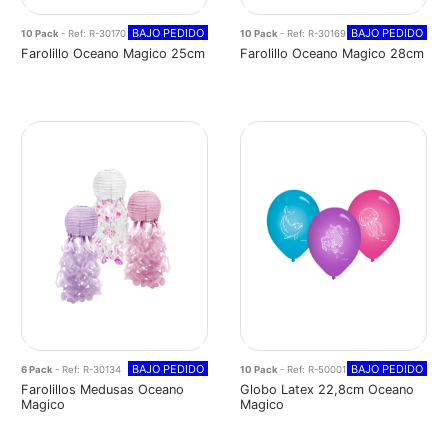
BAJO PEDIDO
BAJO PEDIDO
10 Pack
- Ref: R-30170
10 Pack
- Ref: R-30169
Farolillo Oceano Magico 25cm
Farolillo Oceano Magico 28cm
BAJO PEDIDO
BAJO PEDIDO
6 Pack
- Ref: R-30134
10 Pack
- Ref: R-50001
Farolillos Medusas Oceano
Globo Latex 22,8cm Oceano
Magico
Magico