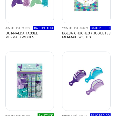
BAJO PEDIDO
BAJO PEDIDO
6 Pack
- Ref: 221975
12 Pack
- Ref: 370422
GUIRNALDA TASSEL
BOLSA CHUCHES / JUGUETES
MERMAID WISHES
MERMAID WISHES
EN STOCK
BAJO PEDIDO
6 Pack
- Ref: 3900161
6 Pack
- Ref: 3900170