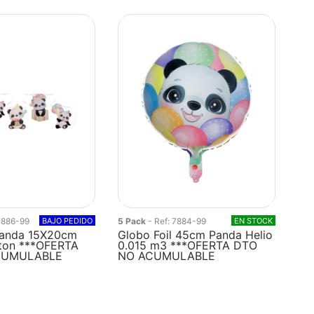
 7886-99
BAJO PEDIDO
5 Pack
- Ref: 7884-99
EN STOCK
Panda 15X20cm
Globo Foil 45cm Panda Helio
ton ***OFERTA
0.015 m3 ***OFERTA DTO
CUMULABLE
NO ACUMULABLE