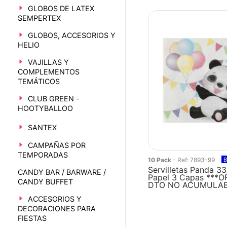
GLOBOS DE LATEX
SEMPERTEX
GLOBOS, ACCESORIOS Y
HELIO
VAJILLAS Y
COMPLEMENTOS
TEMÁTICOS
CLUB GREEN -
HOOTYBALLOO
SANTEX
CAMPAÑAS POR
TEMPORADAS
10 Pack
- Ref: 7893-99
B
Servilletas Panda 
CANDY BAR / BARWARE /
Papel 3 Capas ***
CANDY BUFFET
DTO NO ACUMULA
ACCESORIOS Y
DECORACIONES PARA
FIESTAS