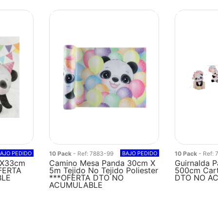
AJO PEDIDO
10 Pack
- Ref: 7883-99
BAJO PEDIDO
10 Pack
- Ref:
33X33cm
Camino Mesa Panda 30cm X
Guirnalda 
OFERTA
5m Tejido No Tejido Poliester
500cm Car
BLE
***OFERTA DTO NO
DTO NO A
ACUMULABLE