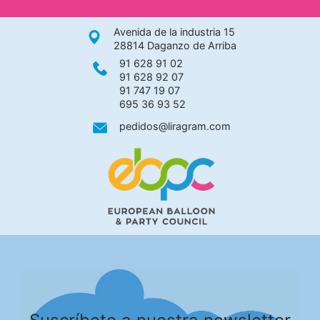
Avenida de la industria 15
28814 Daganzo de Arriba
91 628 91 02
91 628 92 07
91 747 19 07
695 36 93 52
pedidos@liragram.com