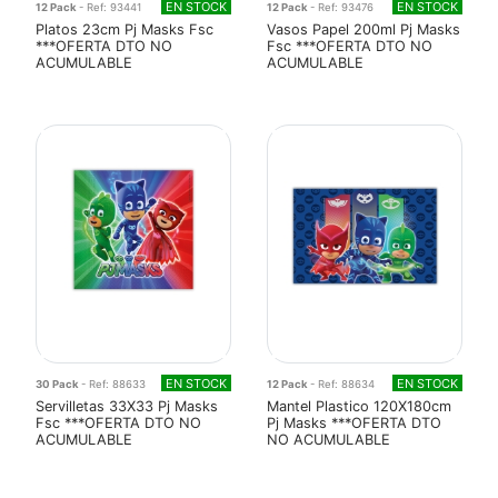
EN STOCK
EN STOCK
12 Pack
- Ref: 93441
12 Pack
- Ref: 93476
Platos 23cm Pj Masks Fsc
Vasos Papel 200ml Pj Masks
***OFERTA DTO NO
Fsc ***OFERTA DTO NO
ACUMULABLE
ACUMULABLE
EN STOCK
EN STOCK
30 Pack
- Ref: 88633
12 Pack
- Ref: 88634
Servilletas 33X33 Pj Masks
Mantel Plastico 120X180cm
Fsc ***OFERTA DTO NO
Pj Masks ***OFERTA DTO
ACUMULABLE
NO ACUMULABLE