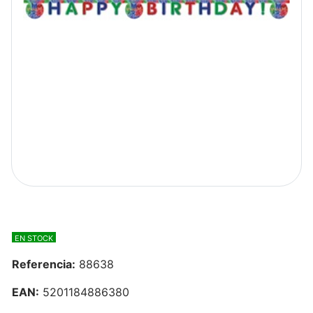
EN STOCK
Referencia:
88638
EAN:
5201184886380