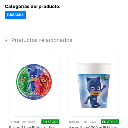
Categorías del producto:
PJMASKS
Productos relacionados
EN STOCK
EN STOCK
12 Pack
- Ref: 93441
12 Pack
- Ref: 93476
Platos 23cm Pj Masks Fsc
Vasos Papel 200ml Pj Masks