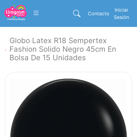
Iniciar
Contacto
Sesión
Globo Latex R18 Sempertex
Fashion Solido Negro 45cm En
Bolsa De 15 Unidades