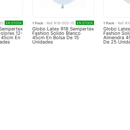
25
EN STOCK
1 Pack
- Ref: R18-005-15
EN STOCK
1 Pack
- Ref: R
 Sempertex
Globo Latex R18 Sempertex
Globo Late
olores 12-
Fashion Solido Blanco
Fashion Sol
/ 45cm En
45cm En Bolsa De 15
Almendra 4
dades
Unidades
De 25 Unid