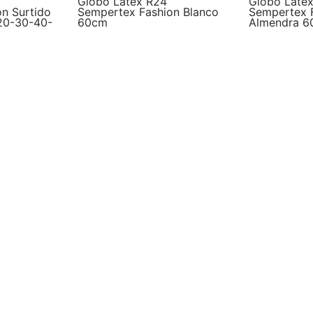
Globo Latex R24
Globo Late
n Surtido
Sempertex Fashion Blanco
Sempertex 
20-30-40-
60cm
Almendra 