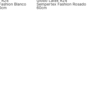
x R24
Globo Latex R24
Fashion Blanco
Sempertex Fashion Rosado
60cm
60cm