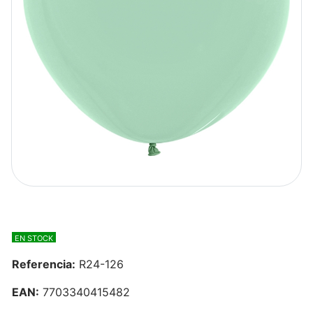
EN STOCK
Referencia:
R24-126
EAN:
7703340415482