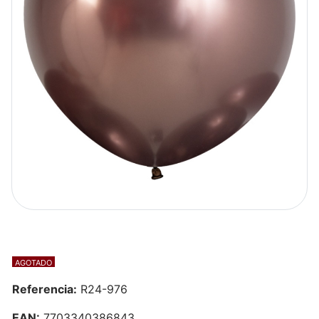
AGOTADO
Referencia:
R24-976
EAN:
7703340386843