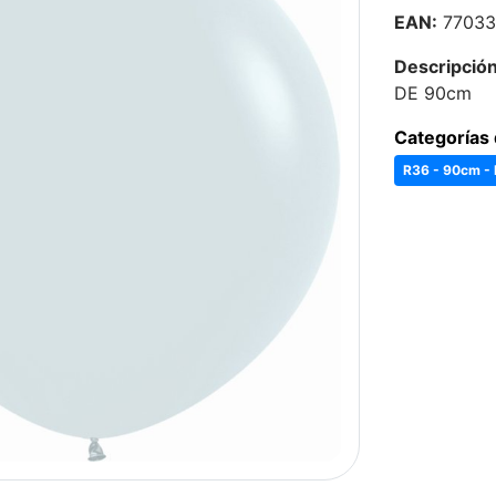
EAN:
77033
Descripción
DE 90cm
Categorías 
R36 - 90cm -