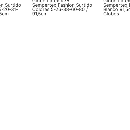
Globo Latex R36
Globo Late
n Surtido
Sempertex Fashion Surtido
Sempertex F
5-20-31-
Colores 5-26-38-60-80 /
Blanco 91,5
,5cm
91,5cm
Globos