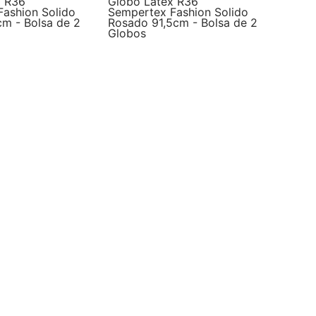
x R36
Globo Latex R36
ashion Solido
Sempertex Fashion Solido
cm - Bolsa de 2
Rosado 91,5cm - Bolsa de 2
Globos