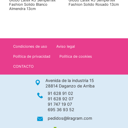
Globo Latex R5 Sempertex
Globo Latex R5 Sempertex
Fashion Solido Blanco
Fashion Solido Rosado 13cm
Almendra 13cm
Condiciones de uso
Aviso legal
Política de privacidad
Política de cookies
CONTACTO
Avenida de la industria 15
28814 Daganzo de Arriba
91 628 91 02
91 628 92 07
91 747 19 07
695 36 93 52
pedidos@liragram.com