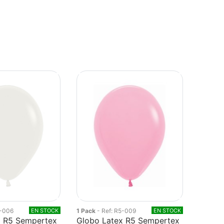
5-006
EN STOCK
1 Pack
- Ref: R5-009
EN STOCK
x R5 Sempertex
Globo Latex R5 Sempertex