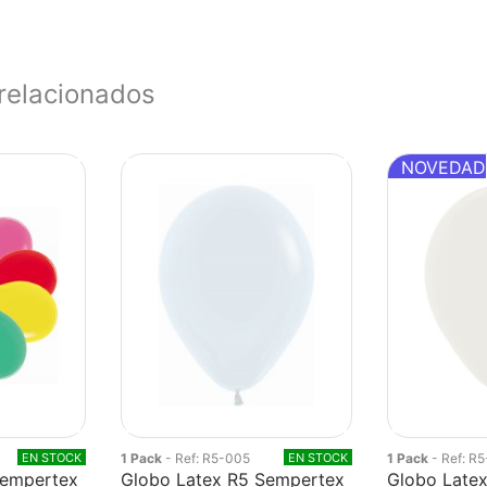
relacionados
NOVEDAD
EN STOCK
1 Pack
- Ref: R5-005
EN STOCK
1 Pack
- Ref: R
Sempertex
Globo Latex R5 Sempertex
Globo Late