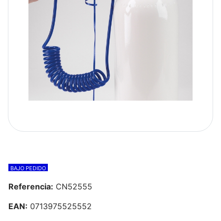
BAJO PEDIDO
Referencia:
CN52555
EAN:
0713975525552