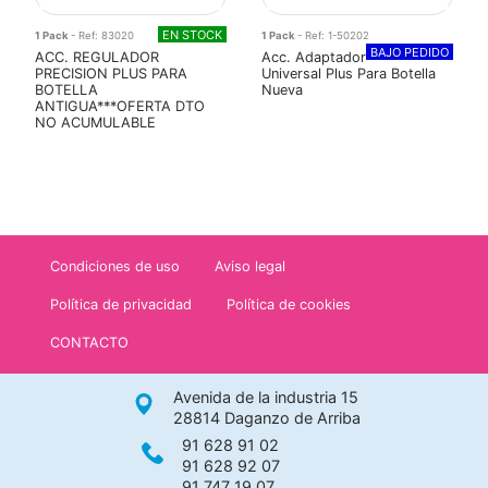
EN STOCK
1 Pack
- Ref: 83020
1 Pack
- Ref: 1-50202
BAJO PEDIDO
ACC. REGULADOR
Acc. Adaptador
PRECISION PLUS PARA
Universal Plus Para Botella
BOTELLA
Nueva
ANTIGUA***OFERTA DTO
NO ACUMULABLE
Condiciones de uso
Aviso legal
Política de privacidad
Política de cookies
CONTACTO
Avenida de la industria 15
28814 Daganzo de Arriba
91 628 91 02
91 628 92 07
91 747 19 07