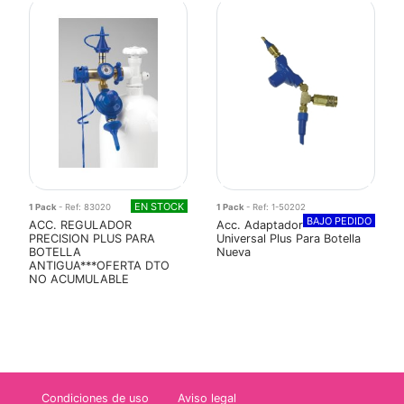
EN STOCK
1 Pack
- Ref: 83020
1 Pack
- Ref: 1-50202
BAJO PEDIDO
ACC. REGULADOR
Acc. Adaptador
PRECISION PLUS PARA
Universal Plus Para Botella
BOTELLA
Nueva
ANTIGUA***OFERTA DTO
NO ACUMULABLE
Condiciones de uso
Aviso legal