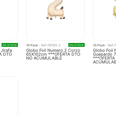
EN STOCK
10 Pack
- Ref: FB163-2
EN STOCK
10 Pack
- Ref:
Jirafa
Globo Foil Numero 2 Corzo
Globo Foil
A DTO
65X102cm ***OFERTA DTO
Guepardo 
NO ACUMULABLE
***OFERTA
ACUMULAB