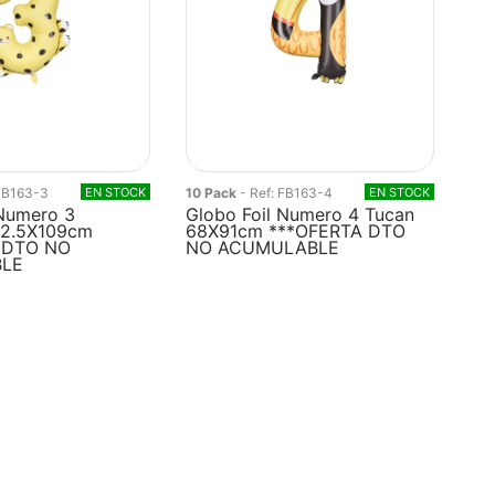
 FB163-3
EN STOCK
10 Pack
- Ref: FB163-4
EN STOCK
 Numero 3
Globo Foil Numero 4 Tucan
72.5X109cm
68X91cm ***OFERTA DTO
 DTO NO
NO ACUMULABLE
LE