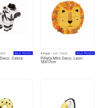
5895
BAJO PEDIDO
4 Pack
- Ref: 75896
BAJO PEDIDO
 Deco. Cebra
Piñata Mini Deco. Leon
18X17cm