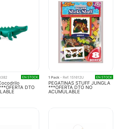
FB382
EN STOCK
1 Pack
- Ref: 151612U
EN STOCK
Cocodrilo
PEGATINAS STUFF JUNGLA
***OFERTA DTO
***OFERTA DTO NO
LABLE
ACUMULABLE