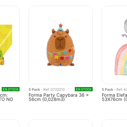
EN STOCK
5 Pack
- Ref: G722210
EN STOCK
5 Pack
- Ref: 
0cm:
Forma Party Capybara 36 x
Forma Elefa
DTO NO
56cm (0,028m3)
53X76cm (