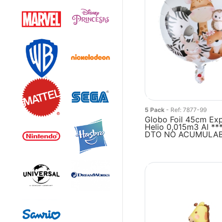
5 Pack
- Ref: 7877-99
Globo Foil 45cm Ex
Helio 0,015m3 Al *
DTO NO ACUMULA