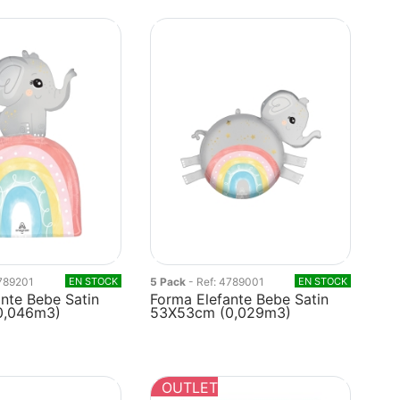
4789201
EN STOCK
5 Pack
- Ref: 4789001
EN STOCK
nte Bebe Satin
Forma Elefante Bebe Satin
0,046m3)
53X53cm (0,029m3)
OUTLET