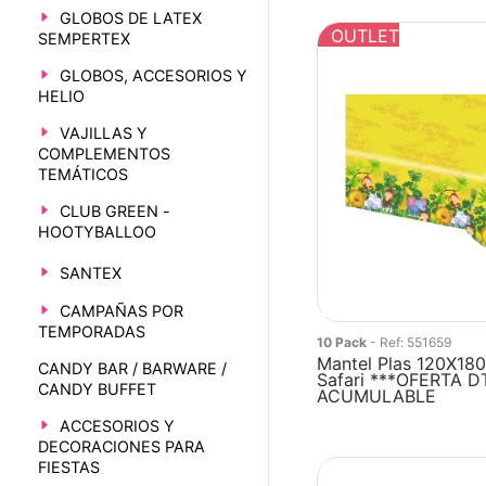
GLOBOS DE LATEX
OUTLET
SEMPERTEX
GLOBOS, ACCESORIOS Y
HELIO
VAJILLAS Y
COMPLEMENTOS
TEMÁTICOS
CLUB GREEN -
HOOTYBALLOO
SANTEX
CAMPAÑAS POR
TEMPORADAS
10 Pack
- Ref: 551659
Mantel Plas 120X18
CANDY BAR / BARWARE /
Safari ***OFERTA 
CANDY BUFFET
ACUMULABLE
ACCESORIOS Y
DECORACIONES PARA
FIESTAS