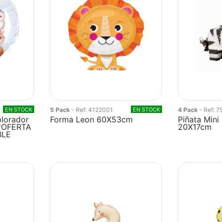
EN STOCK
5 Pack
- Ref: 4122001
EN STOCK
4 Pack
- Ref: 7
plorador
Forma Leon 60X53cm
Piñata Mini
**OFERTA
20X17cm
BLE