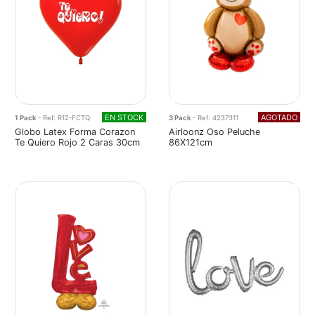
EN STOCK
AGOTADO
1 Pack
- Ref: R12-FCTQ
3 Pack
- Ref: 4237311
Globo Latex Forma Corazon
Airloonz Oso Peluche
Te Quiero Rojo 2 Caras 30cm
86X121cm