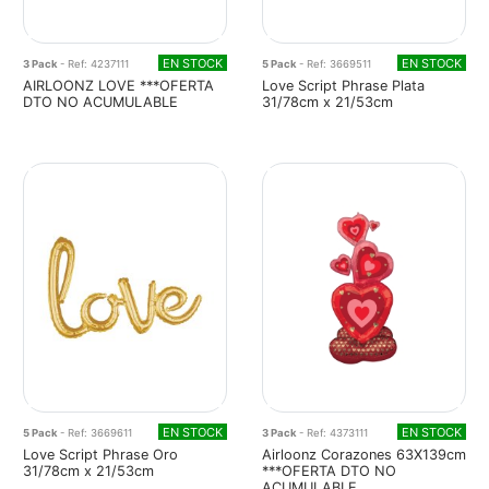
EN STOCK
EN STOCK
3 Pack
- Ref: 4237111
5 Pack
- Ref: 3669511
AIRLOONZ LOVE ***OFERTA
Love Script Phrase Plata
DTO NO ACUMULABLE
31/78cm x 21/53cm
EN STOCK
EN STOCK
5 Pack
- Ref: 3669611
3 Pack
- Ref: 4373111
Love Script Phrase Oro
Airloonz Corazones 63X139cm
31/78cm x 21/53cm
***OFERTA DTO NO
ACUMULABLE