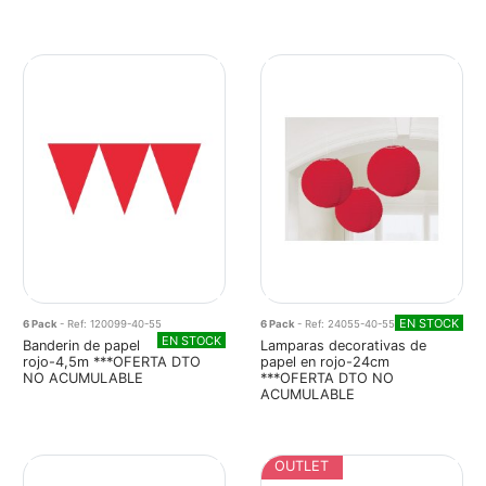
EN STOCK
6 Pack
- Ref: 120099-40-55
6 Pack
- Ref: 24055-40-55
EN STOCK
Banderin de papel
Lamparas decorativas de
rojo-4,5m ***OFERTA DTO
papel en rojo-24cm
NO ACUMULABLE
***OFERTA DTO NO
ACUMULABLE
OUTLET