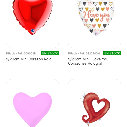
EN STOCK
EN STOCK
5 Pack
- Ref: G09008R
5 Pack
- Ref: G32754GH
9/23cm Mini Corazon Rojo
9/23cm Mini I Love You
Corazones Holograf.