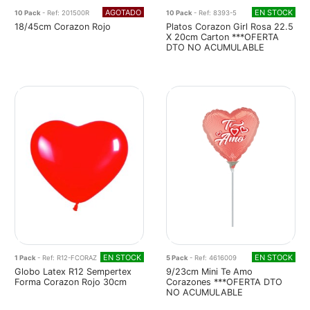
AGOTADO
EN STOCK
10 Pack
- Ref: 201500R
10 Pack
- Ref: 8393-5
18/45cm Corazon Rojo
Platos Corazon Girl Rosa 22.5
X 20cm Carton ***OFERTA
DTO NO ACUMULABLE
EN STOCK
EN STOCK
1 Pack
- Ref: R12-FCORAZ
5 Pack
- Ref: 4616009
Globo Latex R12 Sempertex
9/23cm Mini Te Amo
Forma Corazon Rojo 30cm
Corazones ***OFERTA DTO
NO ACUMULABLE