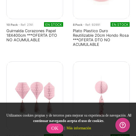
EN STOCK
EN STOCK
10 Pack
- Ref: 2741
8 Pack
- Ref: 92991
Guirnalda Corazones Papel
Plato Plastico Duro
18X400cm ***OFERTA DTO
Reutilizable 20cm Hondo Rosa
NO ACUMULABLE
***OFERTA DTO NO
ACUMULABLE
Utilizamos cookies propias y de terceros para mejorar su experiencia de navegación.
Al
continuar navegando acepta el uso de cookies
.
OK
|
Más información