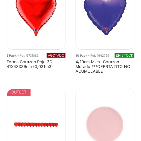
AGOTADO
EN STOCK
5 Pack
- Ref: G731083
10 Pack
- Ref: 1642799
Forma Corazon Rojo 3D
4/10cm Micro Corazon
41X43X39cm (0,031m3)
Morado ***OFERTA DTO NO
ACUMULABLE
OUTLET