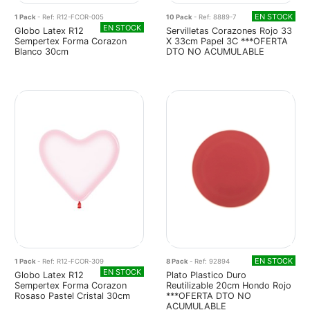
EN STOCK
1 Pack
- Ref: R12-FCOR-005
10 Pack
- Ref: 8889-7
EN STOCK
Globo Latex R12
Servilletas Corazones Rojo 33
Sempertex Forma Corazon
X 33cm Papel 3C ***OFERTA
Blanco 30cm
DTO NO ACUMULABLE
EN STOCK
1 Pack
- Ref: R12-FCOR-309
8 Pack
- Ref: 92894
EN STOCK
Globo Latex R12
Plato Plastico Duro
Sempertex Forma Corazon
Reutilizable 20cm Hondo Rojo
Rosaso Pastel Cristal 30cm
***OFERTA DTO NO
ACUMULABLE