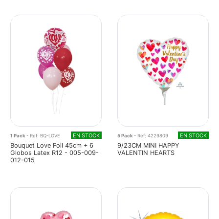
EN STOCK
EN STOCK
1 Pack
- Ref: BQ-LOVE
5 Pack
- Ref: 4229809
Bouquet Love Foil 45cm + 6
9/23CM MINI HAPPY
Globos Latex R12 - 005-009-
VALENTIN HEARTS
012-015