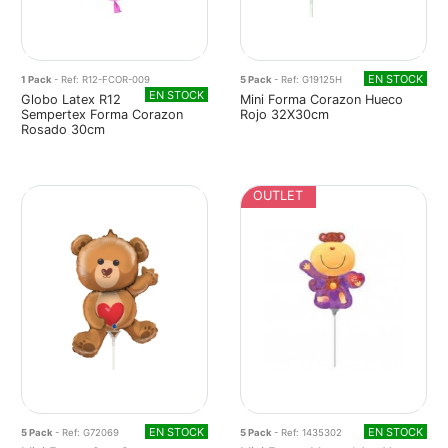
EN STOCK
1 Pack
- Ref: R12-FCOR-009
5 Pack
- Ref: G19125H
EN STOCK
Globo Latex R12
Mini Forma Corazon Hueco
Sempertex Forma Corazon
Rojo 32X30cm
Rosado 30cm
OUTLET
EN STOCK
EN STOCK
5 Pack
- Ref: G72069
5 Pack
- Ref: 1435302