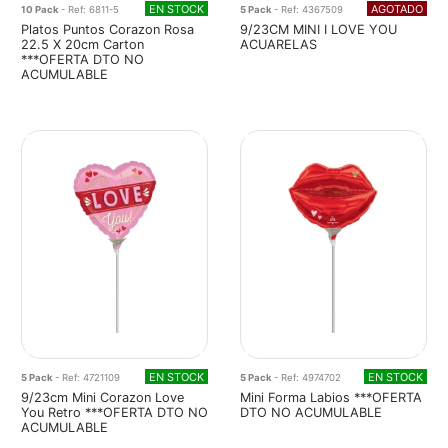
EN STOCK
AGOTADO
10 Pack
- Ref: 6811-5
5 Pack
- Ref: 4367509
Platos Puntos Corazon Rosa
9/23CM MINI I LOVE YOU
22.5 X 20cm Carton
ACUARELAS
***OFERTA DTO NO
ACUMULABLE
EN STOCK
EN STOCK
5 Pack
- Ref: 4721109
5 Pack
- Ref: 4974702
9/23cm Mini Corazon Love
Mini Forma Labios ***OFERTA
You Retro ***OFERTA DTO NO
DTO NO ACUMULABLE
ACUMULABLE