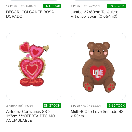
EN STOCK
EN STOCK
12 Pack
- Ref: 670851
5 Pack
- Ref: 4721701
DECOR. COLGANTE ROSA
Jumbo 32/80cm Te Quiero
DORADO
Artistico 55cm (0.054m3)
EN STOCK
EN STOCK
3 Pack
- Ref: 4975011
6 Pack
- Ref: 4652301
Airloonz Corazanes 83 x
Multi-B Oso Love Sentado 43
127cm ***OFERTA DTO NO
x 50cm
ACUMULABLE