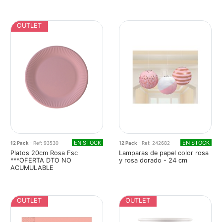
OUTLET
EN STOCK
EN STOCK
12 Pack
- Ref: 93530
12 Pack
- Ref: 242682
Platos 20cm Rosa Fsc
Lamparas de papel color rosa
***OFERTA DTO NO
y rosa dorado - 24 cm
ACUMULABLE
OUTLET
OUTLET