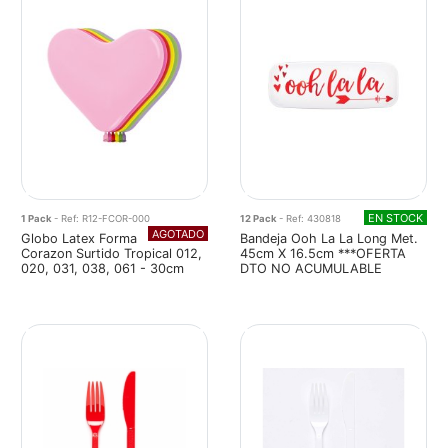
EN STOCK
1 Pack
- Ref: R12-FCOR-000
12 Pack
- Ref: 430818
AGOTADO
Globo Latex Forma
Bandeja Ooh La La Long Met.
Corazon Surtido Tropical 012,
45cm X 16.5cm ***OFERTA
020, 031, 038, 061 - 30cm
DTO NO ACUMULABLE