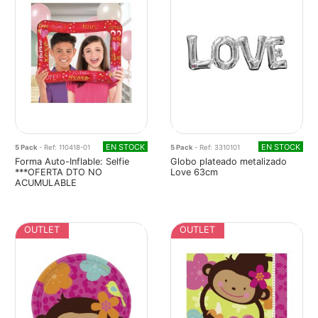
EN STOCK
EN STOCK
5 Pack
- Ref: 110418-01
5 Pack
- Ref: 3310101
Forma Auto-Inflable: Selfie
Globo plateado metalizado
***OFERTA DTO NO
Love 63cm
ACUMULABLE
OUTLET
OUTLET