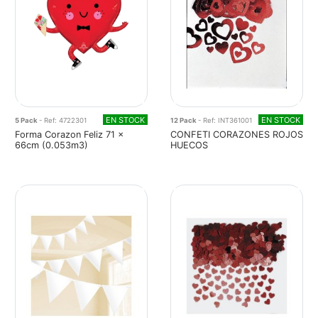
EN STOCK
EN STOCK
5 Pack
- Ref: 4722301
12 Pack
- Ref: INT361001
Forma Corazon Feliz 71 x
CONFETI CORAZONES ROJOS
66cm (0.053m3)
HUECOS