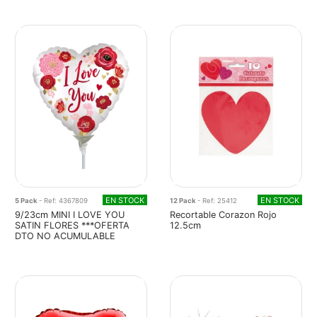
EN STOCK
EN STOCK
5 Pack
- Ref: 4367809
12 Pack
- Ref: 25412
9/23cm MINI I LOVE YOU
Recortable Corazon Rojo
SATIN FLORES ***OFERTA
12.5cm
DTO NO ACUMULABLE