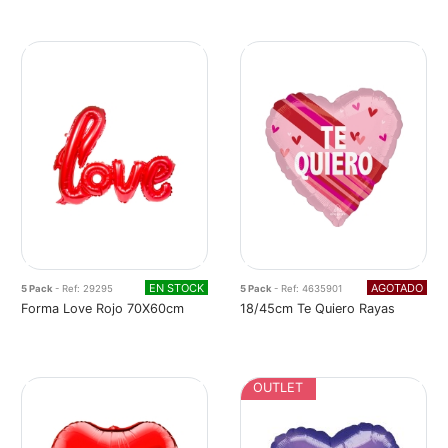
EN STOCK
AGOTADO
5 Pack
- Ref: 29295
5 Pack
- Ref: 4635901
Forma Love Rojo 70X60cm
18/45cm Te Quiero Rayas
OUTLET