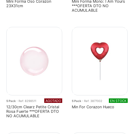
Mini Forma Oso Corazon
Mini Forma Mono: I Am Yours
23X31cm
***OFERTA DTO NO
ACUMULABLE
AGOTADO
EN STOCK
5 Pack
- Ref: 8298511
5 Pack
- Ref: 3877002
12/30cm Clearz Petite Cristal
Min For Corazon Hueco
Rosa Fuerte ***OFERTA DTO
NO ACUMULABLE