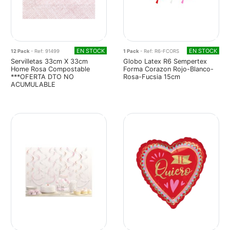
EN STOCK
EN STOCK
12 Pack
- Ref: 91499
1 Pack
- Ref: R6-FCORS
Servilletas 33cm X 33cm
Globo Latex R6 Sempertex
Home Rosa Compostable
Forma Corazon Rojo-Blanco-
***OFERTA DTO NO
Rosa-Fucsia 15cm
ACUMULABLE