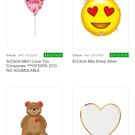
EN STOCK
EN STOCK
5 Pack
- Ref: 4513209
5 Pack
- Ref: G32219H
9/23cm Mini I Love You
9/23cm Mini Emoji Amor
Corazones ***OFERTA DTO
NO ACUMULABLE