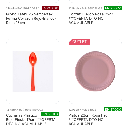
AGOTADO
EN STOCK
1 Pack
- Ref: R6-FCORS 2
12 Pack
- Ref: 360278-55
Globo Latex R6 Sempertex
Confetti Tejido Rosa 22gr
Forma Corazon Rojo-Blanco-
***OFERTA DTO NO
Rosa 15cm
ACUMULABLE
OUTLET
EN STOCK
12 Pack
- Ref: 9915409-203
12 Pack
- Ref: 93526
EN STOCK
Cucharas Plastico
Platos 23cm Rosa Fsc
Rojo Fiesta 17cm ***OFERTA
***OFERTA DTO NO
DTO NO ACUMULABLE
ACUMULABLE