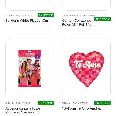
EN STOCK
12 Pack
- Ref: 9903782
12 Pack
- Ref: INT37009-07
EN STOCK
Banderin White Plastic 10m
Confeti Corazones
Rojos Mini Foil 14gr
EN STOCK
EN STOCK
6 Pack
- Ref: 397799
5 Pack
- Ref: 4976001
Accesorios para fotos
18/45cm Te Amo Ajedrez
Photocall San Valentín