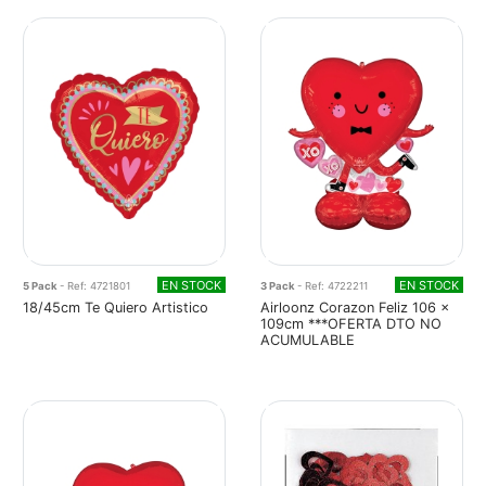
EN STOCK
EN STOCK
5 Pack
- Ref: 4721801
3 Pack
- Ref: 4722211
18/45cm Te Quiero Artistico
Airloonz Corazon Feliz 106 x
109cm ***OFERTA DTO NO
ACUMULABLE