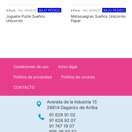
BAJO PEDIDO
BAJO PEDIDO
6 Pack
- Ref: 9919535
6 Pack
- Ref: 9919531
Juguete Puzle Sueños
Matasuegras Sueños Unicornio
Unicornio
Papel
Condiciones de uso
Aviso legal
Política de privacidad
Política de cookies
CONTACTO
Avenida de la industria 15
28814 Daganzo de Arriba
91 628 91 02
91 628 92 07
91 747 19 07
695 36 93 52