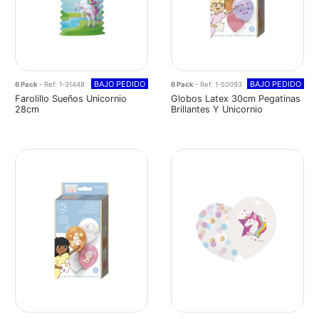
BAJO PEDIDO
BAJO PEDIDO
6 Pack
- Ref: 1-31448
6 Pack
- Ref: 1-50093
Farolillo Sueños Unicornio
Globos Latex 30cm Pegatinas
28cm
Brillantes Y Unicornio