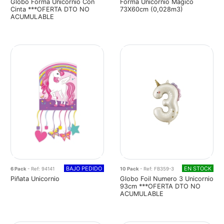
Globo Forma Unicornio Con
Forma Unicornio Magico
Cinta ***OFERTA DTO NO
73X60cm (0,028m3)
ACUMULABLE
BAJO PEDIDO
EN STOCK
6 Pack
- Ref: 94141
10 Pack
- Ref: FB359-3
Piñata Unicornio
Globo Foil Numero 3 Unicornio
93cm ***OFERTA DTO NO
ACUMULABLE