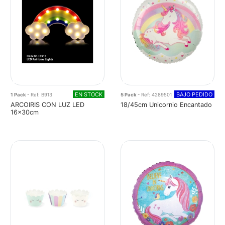
EN STOCK
BAJO PEDIDO
1 Pack
- Ref: B913
5 Pack
- Ref: 4289501
ARCOIRIS CON LUZ LED
18/45cm Unicornio Encantado
16x30cm