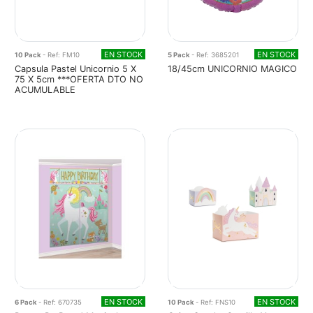
EN STOCK
EN STOCK
10 Pack
- Ref: FM10
5 Pack
- Ref: 3685201
Capsula Pastel Unicornio 5 X
18/45cm UNICORNIO MAGICO
75 X 5cm ***OFERTA DTO NO
ACUMULABLE
EN STOCK
EN STOCK
6 Pack
- Ref: 670735
10 Pack
- Ref: FNS10