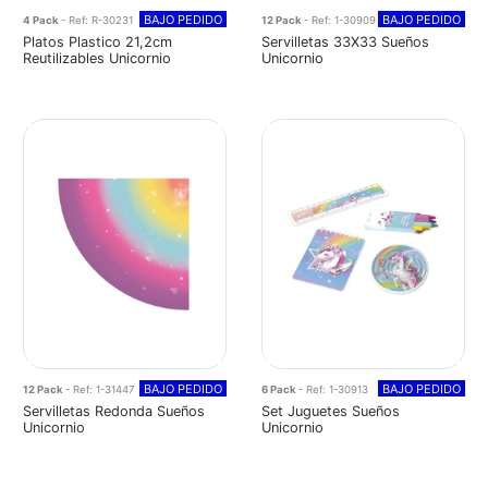
BAJO PEDIDO
BAJO PEDIDO
4 Pack
- Ref: R-30231
12 Pack
- Ref: 1-30909
Platos Plastico 21,2cm
Servilletas 33X33 Sueños
Reutilizables Unicornio
Unicornio
BAJO PEDIDO
BAJO PEDIDO
12 Pack
- Ref: 1-31447
6 Pack
- Ref: 1-30913
Servilletas Redonda Sueños
Set Juguetes Sueños
Unicornio
Unicornio