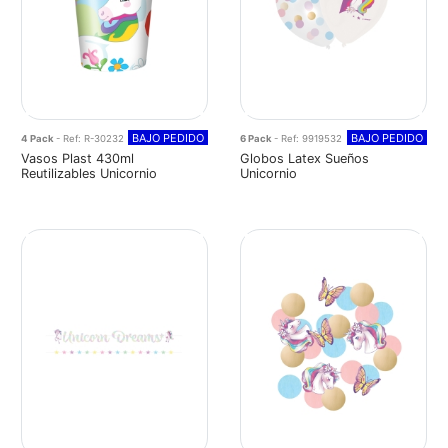
BAJO PEDIDO
BAJO PEDIDO
4 Pack
- Ref: R-30232
6 Pack
- Ref: 9919532
Vasos Plast 430ml
Globos Latex Sueños
Reutilizables Unicornio
Unicornio