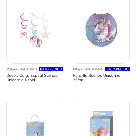
BAJO PEDIDO
BAJO PEDIDO
12 Pack
- Ref: 1-30712
6 Pack
- Ref: 1-31449
Decor. Colg. Espiral Sueños
Farolillo Sueños Unicornio
Unicornio Papel
25cm