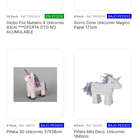
EN STOCK
BAJO PEDIDO
10 Pack
- Ref: FB359-4
6 Pack
- Ref: 9914249
Globo Foil Numero 4 Unicornio
Gorro Cono Unicornio Magico
93cm ***OFERTA DTO NO
Papel 17.1cm
ACUMULABLE
BAJO PEDIDO
BAJO PEDIDO
4 Pack
- Ref: 66010
6 Pack
- Ref: 66263
Piñata 3D Unicornio 57X38cm
Piñata Mini Deco. Unicornio
18X6cm