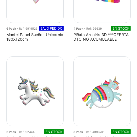
BAJO PEDIDO
EN STOCK
6 Pack
- Ref: 9919525
4 Pack
- Ref: 96639
Mantel Papel Sueños Unicornio
Piñata Arcoiris 3D ***OFERTA
180X120cm
DTO NO ACUMULABLE
EN STOCK
EN STOCK
6 Pack
- Ref: 92444
5 Pack
- Ref: 4893701