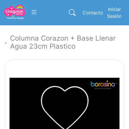
Iniciar
Contacto
Sesión
Columna Corazon + Base Llenar
Agua 23cm Plastico