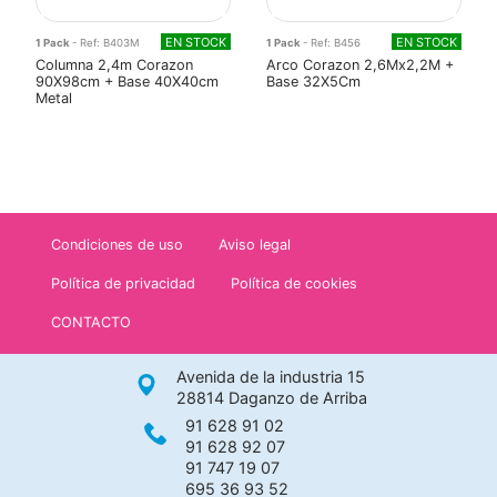
EN STOCK
EN STOCK
1 Pack
- Ref: B403M
1 Pack
- Ref: B456
Columna 2,4m Corazon
Arco Corazon 2,6Mx2,2M +
90X98cm + Base 40X40cm
Base 32X5Cm
Metal
Condiciones de uso
Aviso legal
Política de privacidad
Política de cookies
CONTACTO
Avenida de la industria 15
28814 Daganzo de Arriba
91 628 91 02
91 628 92 07
91 747 19 07
695 36 93 52