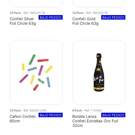
12 Pack
- Ref: 360220-18
12 Pack
- Ref: 360220-19
BAJO PEDIDO
BAJO PEDIDO
Confeti Silver
Confeti Gold
Foil Circle 63g
Foil Circle 63g
12 Pack
- Ref: 82503-UNQ
6 Pack
- Ref: 1-31442
BAJO PEDIDO
BAJO PEDIDO
Cañon Confeti
Botella Lanza
80cm
Confeti Estrellas Oro Foil
32cm