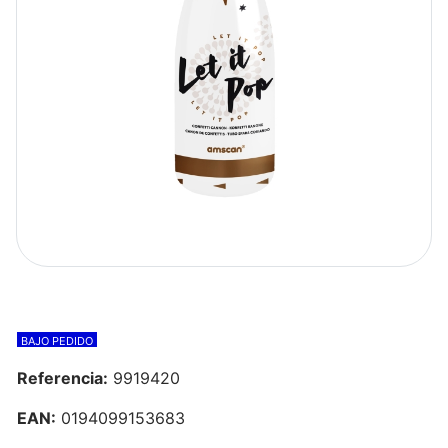
BAJO PEDIDO
Referencia:
9919420
EAN:
0194099153683