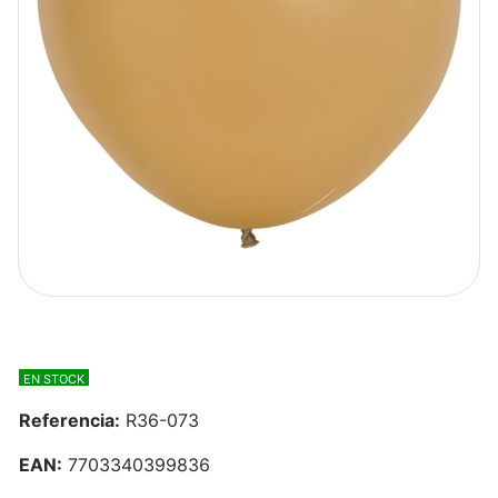
EN STOCK
Referencia:
R36-073
EAN:
7703340399836